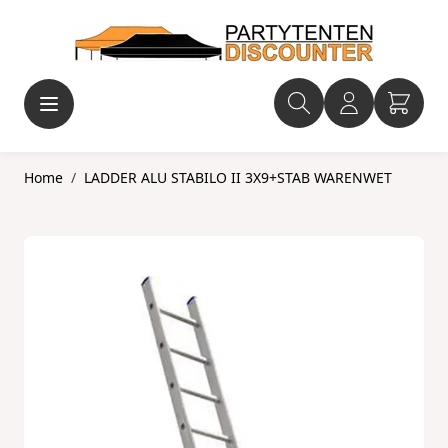
Ga naar de inhoud
Home
/
LADDER ALU STABILO II 3X9+STAB WARENWET