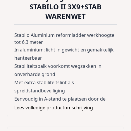
STABILO II 3X9+STAB
WARENWET
Stabilo Aluminium reformladder werkhoogte
tot 6,3 meter
In aluminium: licht in gewicht en gemakkelijk
hanteerbaar
Stabiliteitsbalk voorkomt wegzakken in
onverharde grond
Met extra stabiliteitslint als
spreidstandbeveiliging
Eenvoudig in A-stand te plaatsen door de
stevige reformscharnieren
Lees volledige productomschrijving
Draagkracht max 150 kg
Trap bevat 3x9 treden