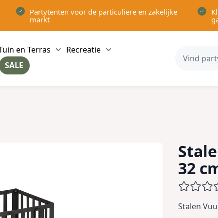
Partytenten voor de particuliere en zakelijke
Kl
markt
g
Tuin en Terras
Recreatie
ow submenu for Partytenten category
Show submenu for Tuin en Terras category
Show submenu for Recreatie 
SALE
ow submenu for Voor in Huis category
Stale
32 c
Stalen Vuu