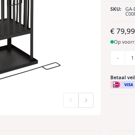
SKU:
GA-
C00
€ 79,9
Op voor
-
Betaal vei