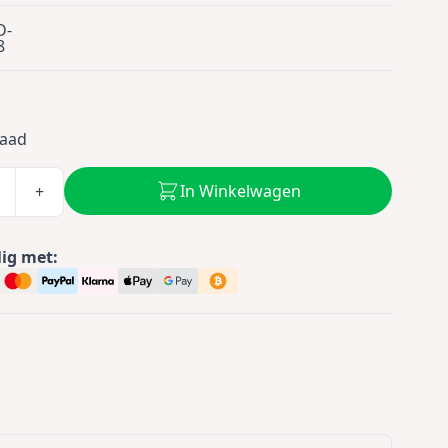
D-
8
9
raad
In Winkelwagen
+
lig met: