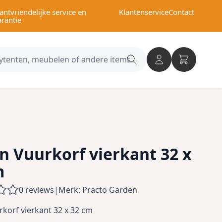
antvriendelijke service en
Klantenservice
Contact
arantie
Search
category
n Vuurkorf vierkant 32 x
m
0 reviews
|
Merk: Practo Garden
rkorf vierkant 32 x 32 cm