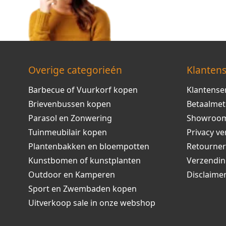
Overige categorieén
Klantens
Barbecue of Vuurkorf kopen
Klantense
Brievenbussen kopen
Betaalme
Parasol en Zonwering
Showroo
Tuinmeubilair kopen
Privacy ve
Plantenbakken en bloempotten
Retourne
Kunstbomen of kunstplanten
Verzendi
Outdoor en Kamperen
Disclaime
Sport en Zwembaden kopen
Uitverkoop sale in onze webshop