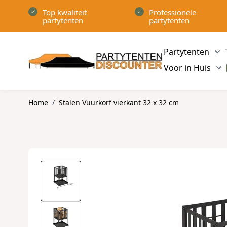
Ga naar de inhoud
Top kwaliteit
Professionele
partytenten
partytenten
Partytenten
Sh
Voor in Huis
Sh
Home
/
Stalen Vuurkorf vierkant 32 x 32 cm