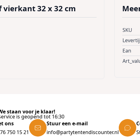
 vierkant 32 x 32 cm
Meer
SKU
Leverti
Ean
Art_val
e staan voor je klaar!
ervice is geopend tot 16:30
et ons
Stuur een e-mail
C
)76 750 15 21
info@partytentendiscounter.nl
S