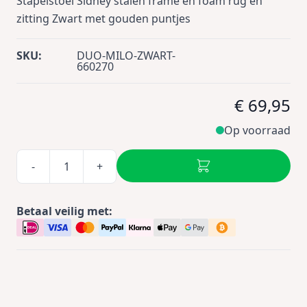
Stapelstoel Sidney stalen frame en foam rug en
zitting Zwart met gouden puntjes
SKU:
DUO-MILO-ZWART-
660270
€ 69,95
Op voorraad
-
+
Betaal veilig met: