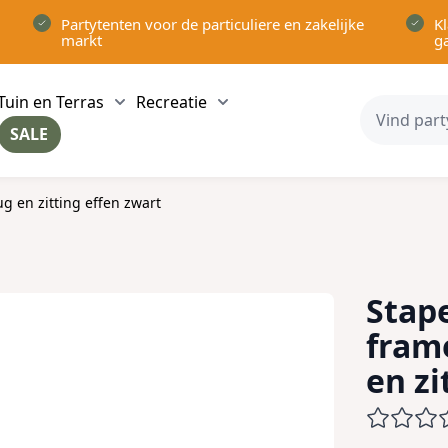
Partytenten voor de particuliere en zakelijke
Kl
markt
g
Tuin en Terras
Recreatie
ow submenu for Partytenten category
Show submenu for Tuin en Terras category
Show submenu for Recreatie 
SALE
ow submenu for Voor in Huis category
g en zitting effen zwart
Stape
fram
en zi