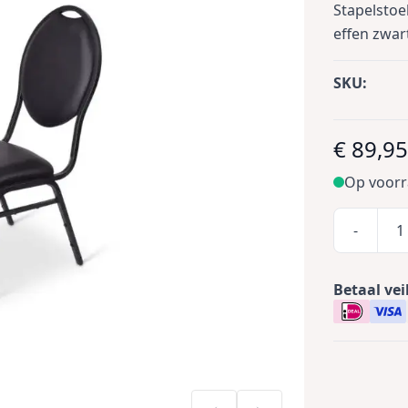
Stapelstoe
effen zwar
SKU:
€ 89,9
Op voor
-
Betaal vei