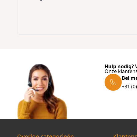
Hulp nodig? W
Onze klantens
Bel m
+31 (0
Overige categorieén
Klantens