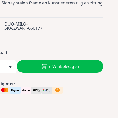
l Sidney stalen frame en kunstlederen rug en zitting
t
DUO-MILO-
SKAIZWART-660177
5
raad
In Winkelwagen
+
lig met: