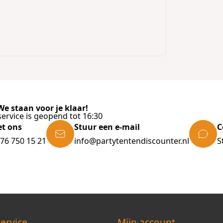
e staan voor je klaar!
ervice is geopend tot 16:30
et ons
Stuur een e-mail
C
)76 750 15 21
info@partytentendiscounter.nl
S
ervice
Mijn account