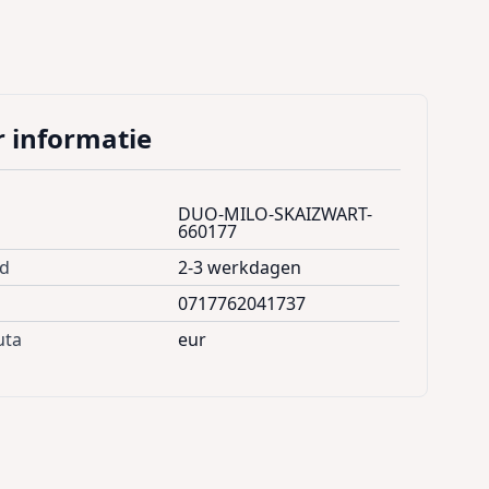
 informatie
DUO-MILO-SKAIZWART-
660177
jd
2-3 werkdagen
0717762041737
uta
eur