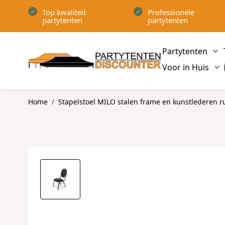
Ga naar de inhoud
Top kwaliteit
Professionele
partytenten
partytenten
Partytenten
Sh
Voor in Huis
Sh
Home
/
Stapelstoel MILO stalen frame en kunstlederen ru