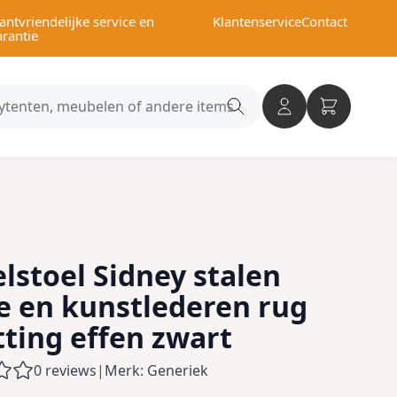
antvriendelijke service en
Klantenservice
Contact
arantie
Search
category
lstoel Sidney stalen
e en kunstlederen rug
tting effen zwart
0 reviews
|
Merk: Generiek