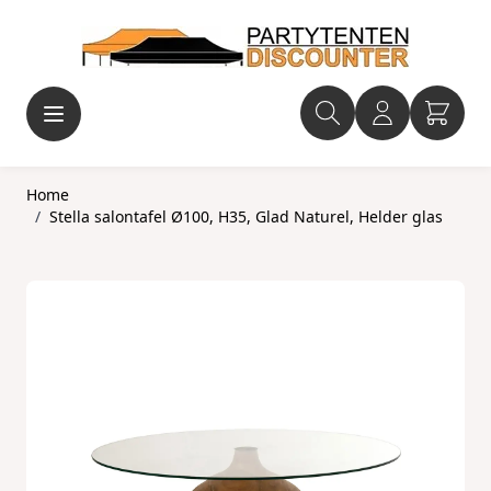
Ga naar de inhoud
Home
/
Stella salontafel Ø100, H35, Glad Naturel, Helder glas