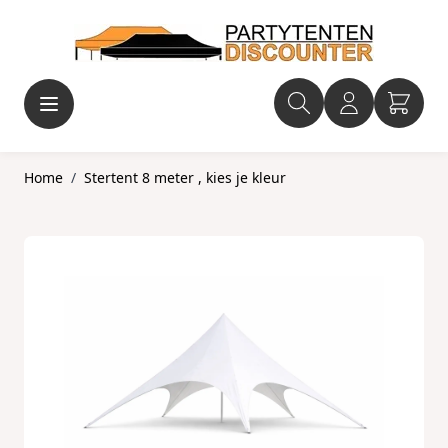
Ga naar de inhoud
Home
/
Stertent 8 meter , kies je kleur