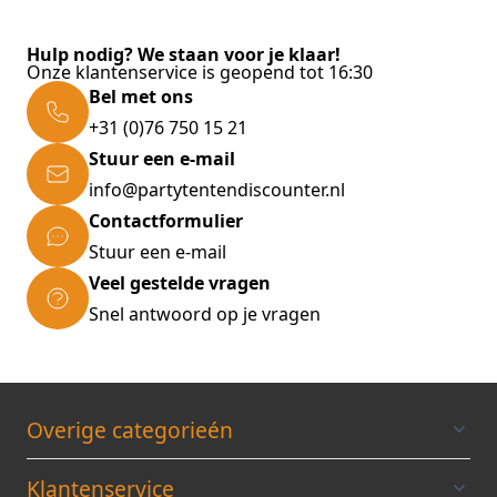
Inclusief draagtas uit PVC
Hulp nodig? We staan voor je klaar!
Onze klantenservice is geopend tot 16:30
Bel met ons
Standaardpakket stertent
+31 (0)76 750 15 21
Stuur een e-mail
Grondankers voor gebruik op onverharde
info@partytentendiscounter.nl
oppervlaktes.
Contactformulier
Speciale hefboom voor het verwijderen van
Stuur een e-mail
de grondankers.
Veel gestelde vragen
Dakzeil
Snel antwoord op je vragen
Leverbaar in diverse kleuren
Zijwanden zijn optioneel
Overige categorieén
Klantenservice