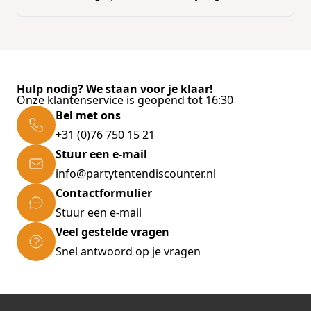
- Gladde doek voor gemakkelijk onderhoud
- Extra opspanpunten binnen in het dak voor optim
Verkrijgbare kleuren: WIT
Alle accessoires bijgeleverd:
- Grondprofielen
Hulp nodig? We staan voor je klaar!
- Spanbanden
Onze klantenservice is geopend tot 16:30
- Haringen
Bel met ons
- Verbindingsgoot
+31 (0)76 750 15 21
- Draagtas voor buizen
Stuur een e-mail
- 2 zijzeilen met ramen
- 2 volledig dicht zijzeilen
info@partytentendiscounter.nl
Contactformulier
Aantal personen staand - vanaf :
25
Stuur een e-mail
Veel gestelde vragen
Maximum aantal personen staand:
32
Snel antwoord op je vragen
Aantal personen zittend - vanaf:
17
Maximum aantal personen zittend:
20