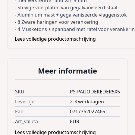
- met versterkte rand van 9 mm
- Stevige voetplaten van gegalvaniseerd staal
- Aluminium mast + gegalvaniseerde vlaggenstok
- 8 Zware haringen voor verankering
- 4 Musketons + spanband met ratel voor verankeri
- 4 Spankatrollen. voor het opspannen van de tent
Lees volledige productomschrijving
- Kabels diameter 8mm met kabelspanners voor opti
dakspanning(gegalvaniseerd)
Afmetingen :
Vloermaat : 5x5 mtr
Meer informatie
Zijkanthoogte: 2,50 mtr
Nokhoogte: 4,70 mtr
Doorloophoogte: 2,40 mtr
SKU
PS-PAGODEKEDER5X5
ZEIL SPECIFICATIES
- PVC doek van 820 gr/m²
Levertijd
2-3 werkdagen
- UV bestendig, schimmel- en rotwerend
Ean
0717762027465
- M2 brandattest
Art_valuta
EUR
- Alle naden zijn thermisch gelast voor optimale wat
- Alle ramen hoogfrequent gelast
Lees volledige productomschrijving