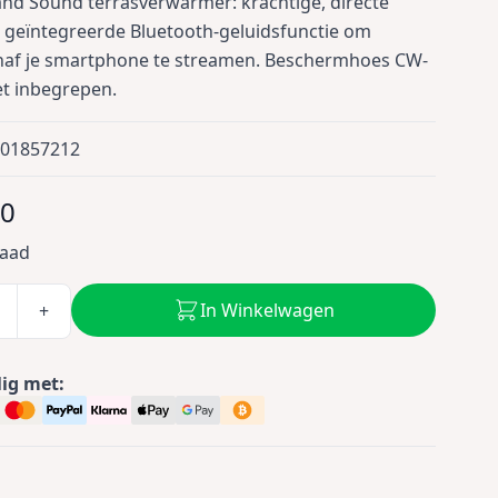
and Sound terrasverwarmer: krachtige, directe
geïntegreerde Bluetooth-geluidsfunctie om
naf je smartphone te streamen. Beschermhoes CW-
t inbegrepen.
801857212
00
raad
In Winkelwagen
+
lig met: