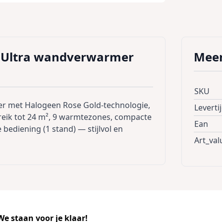
 Ultra wandverwarmer
Meer
SKU
 met Halogeen Rose Gold-technologie,
Leverti
reik tot 24 m², 9 warmtezones, compacte
Ean
bediening (1 stand) — stijlvol en
Art_val
e staan voor je klaar!