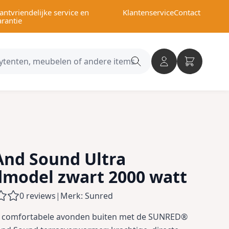
antvriendelijke service en
Klantenservice
Contact
arantie
Search
category
And Sound Ultra
model zwart 2000 watt
0 reviews
|
Merk: Sunred
n comfortabele avonden buiten met de SUNRED®