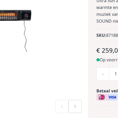
Ultra Sun 
warmte en 
muziek va
SOUND nie
SKU:
8718
€ 259,
Op voor
-
Betaal vei