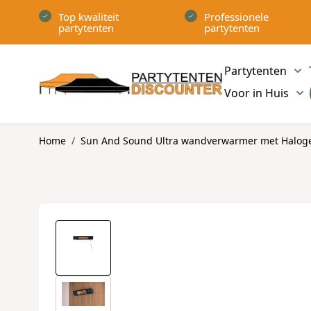
Ga naar de inhoud
Top kwaliteit
Professionele
partytenten
partytenten
Partytenten
Sh
Voor in Huis
Sh
Home
/
Sun And Sound Ultra wandverwarmer met Haloge