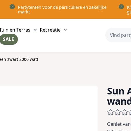
Partytenten voor de particuliere en zakelijke
Kl
markt
g
Tuin en Terras
Recreatie
ow submenu for Partytenten category
Show submenu for Tuin en Terras category
Show submenu for Recreatie 
SALE
ow submenu for Voor in Huis category
en zwart 2000 watt
Sun 
wand
Geniet va