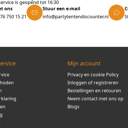
ervice is geopend tot 16:30
et ons
Stuur een e-mail
C
)76 750 15 21
info@partytentendiscounter.nl
S
ervice
Mijn account
rvice
Privacy en cookie Policy
thoden
Inloggen of registreren
m
Bestellingen en retouren
rklaring
Neem contact met ons op
ren
Blogs
ng
r