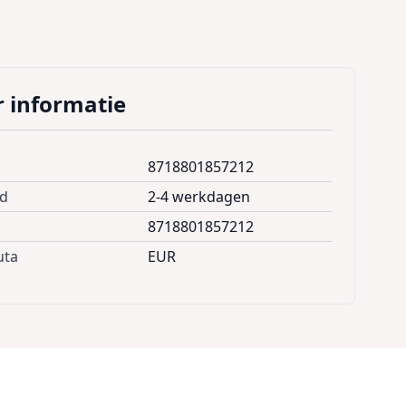
 informatie
8718801857212
jd
2-4 werkdagen
8718801857212
uta
EUR