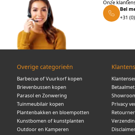
Onze klantens
Bel m
+31 (0
Overige categorieén
Klantens
Barbecue of Vuurkorf kopen
Klantense
Brievenbussen kopen
Betaalme
Parasol en Zonwering
Showroo
Tuinmeubilair kopen
Privacy ve
Plantenbakken en bloempotten
Retourne
Kunstbomen of kunstplanten
Verzendi
Outdoor en Kamperen
Disclaime