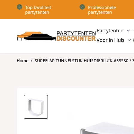
Ga naar de inhoud
Top kwaliteit
Professionele
partytenten
partytenten
Partytenten
Sh
Voor in Huis
Sh
Home
/
SUREFLAP TUNNELSTUK HUISDIERLUIK #38530 / 