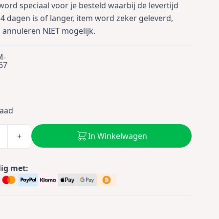
 word speciaal voor je besteld waarbij de levertijd
4 dagen is of langer, item word zeker geleverd,
s annuleren NIET mogelijk.
M-
67
0
raad
In Winkelwagen
+
lig met: