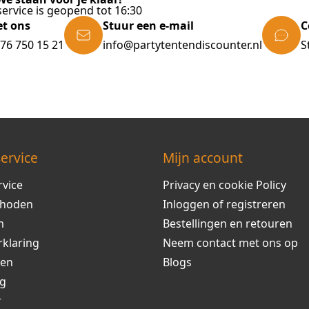
ervice is geopend tot 16:30
et ons
Stuur een e-mail
C
)76 750 15 21
info@partytentendiscounter.nl
S
ervice
Mijn account
rvice
Privacy en cookie Policy
thoden
Inloggen of registreren
m
Bestellingen en retouren
rklaring
Neem contact met ons op
ren
Blogs
ng
r