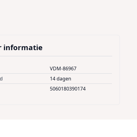
 informatie
VDM-86967
jd
14 dagen
5060180390174