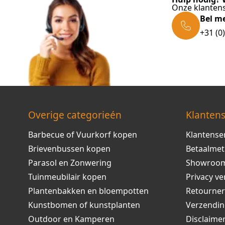
Onze klantens
Bel m
+31 (0
Overige categorieén
Klantens
Barbecue of Vuurkorf kopen
Klantense
Brievenbussen kopen
Betaalme
Parasol en Zonwering
Showroo
Tuinmeubilair kopen
Privacy ve
Plantenbakken en bloempotten
Retourne
Kunstbomen of kunstplanten
Verzendi
Outdoor en Kamperen
Disclaime