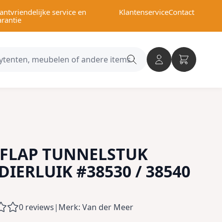
antvriendelijke service en
Klantenservice
Contact
arantie
Search
category
FLAP TUNNELSTUK
DIERLUIK #38530 / 38540
0 reviews
|
Merk: Van der Meer