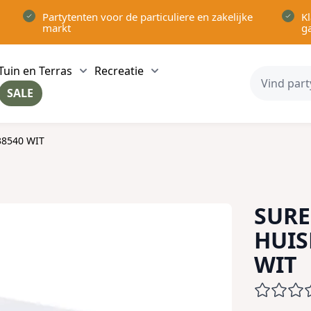
Partytenten voor de particuliere en zakelijke
Kl
markt
g
Tuin en Terras
Recreatie
ow submenu for Partytenten category
Show submenu for Tuin en Terras category
Show submenu for Recreatie 
SALE
ow submenu for Voor in Huis category
38540 WIT
SURE
HUIS
WIT