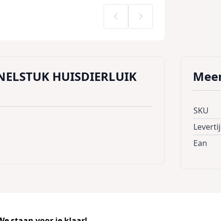
NELSTUK HUISDIERLUIK
Meer
SKU
Leverti
Ean
e staan voor je klaar!