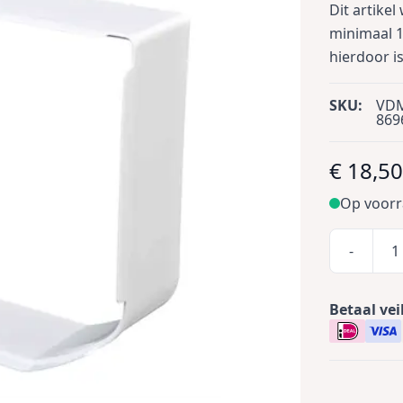
Dit artikel
minimaal 1
hierdoor i
SKU:
VD
869
€ 18,5
Op voor
-
Betaal vei