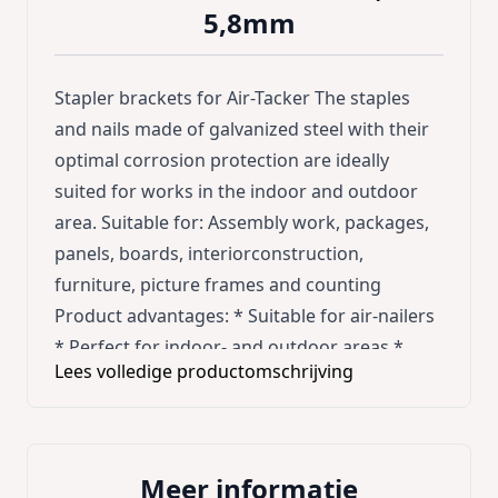
5,8mm
Stapler brackets for Air-Tacker The staples
and nails made of galvanized steel with their
optimal corrosion protection are ideally
suited for works in the indoor and outdoor
area. Suitable for: Assembly work, packages,
panels, boards, interiorconstruction,
furniture, picture frames and counting
Product advantages: * Suitable for air-nailers
* Perfect for indoor- and outdoor areas *
Lees volledige productomschrijving
Perfect corrosion protection * 100 brackets
per strip * 50 strips per sales unit Technical
data: * Length: 25 mm * Back width: 5.8 mm *
Quantity: 5000 pieces * Material: Galvanized
Meer informatie