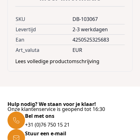
steel * Length brackets: 12-40 mm Scope of
delivery: * 5000 x brackets
SKU
DB-103067
Levertijd
2-3 werkdagen
Ean
4250525325683
Art_valuta
EUR
Lees volledige productomschrijving
Hulp nodig? We staan voor je klaar!
Onze klantenservice is geopend tot 16:30
Bel met ons
+31 (0)76 750 15 21
Stuur een e-mail