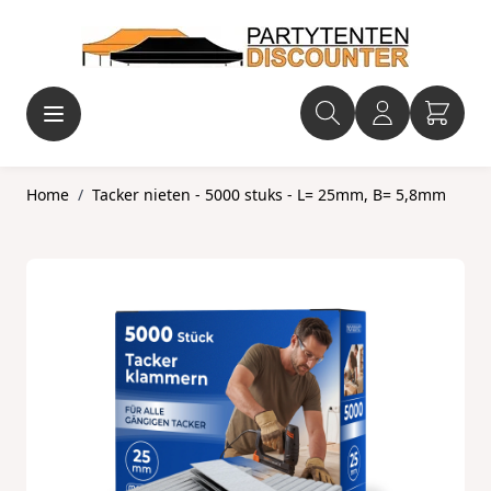
Ga naar de inhoud
Home
/
Tacker nieten - 5000 stuks - L= 25mm, B= 5,8mm