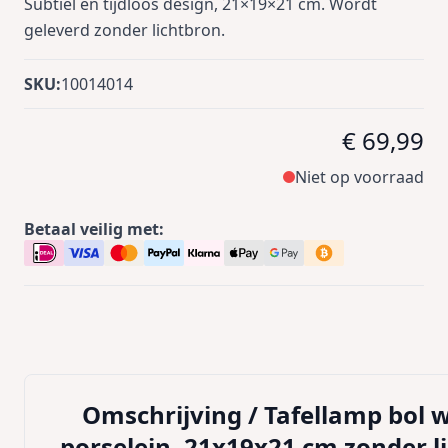
Subtiel en tijdloos design, 21×19×21 cm. Wordt
geleverd zonder lichtbron.
SKU:
10014014
€ 69,99
Niet op voorraad
Betaal veilig met:
Omschrijving /
Tafellamp bol w
porselein, 21x19x21 cm zonder l