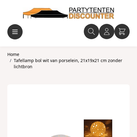
Ga naar de inhoud
Home
/
Tafellamp bol wit van porselein, 21x19x21 cm zonder
lichtbron