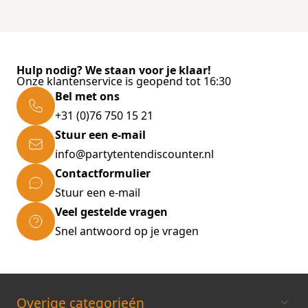
Analytische bestanddelen
Ruw eiwit 47,0%, Ruw vet 10,0%, Ruwe celstof
3,0%, Vochtgehalte 6,0%.
Hulp nodig? We staan voor je klaar!
Onze klantenservice is geopend tot 16:30
Bel met ons
Toevoegingen
Vitaminen, provitaminen en chemisch
+31 (0)76 750 15 21
duidelijk omschreven stoffen met een
Stuur een e-mail
gelijkaardige werking: Vitamine A 37600 IE/kg,
info@partytentendiscounter.nl
Vitamine D3 2000 IE/kg. Verbindingen van
Contactformulier
sporenelementen: E5 Mangaan 96 mg/kg, E6
Stuur een e-mail
Zink 57 mg/kg, E1 IJzer 37 mg/kg, E3 Kobalt
Veel gestelde vragen
0,7 mg/kg. Kleurstoffen, Antioxidanten.
Inhoud:
Snel antwoord op je vragen
100 ml
Overige categorieén