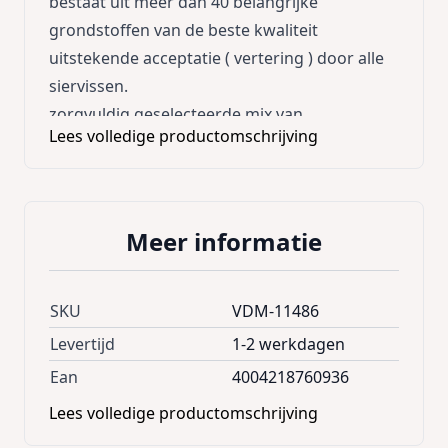
bestaat uit meer dan 40 belangrijke
grondstoffen van de beste kwaliteit
uitstekende acceptatie ( vertering ) door alle
siervissen.
zorgvuldig geselecteerde mix van
Lees volledige productomschrijving
hoogwaardige voedingsstoffen met
vitamines, mineralen en sporenelementen
voor een volwaardige voeding
de samenstelling van de voedingsstoffen
Meer informatie
voldoet aan de behoefte van Cichliden aan
dierlijke proteïnen met speciale aminozuren
Samenstelling
SKU
VDM-11486
Vis en -visbijprodukten, Granen, Gist,
Levertijd
1-2 werkdagen
Plantaardige eiwitextracten, Schaal- en
Ean
4004218760936
weekdieren, Oliën en vetten, Algen, Suiker,
Lees volledige productomschrijving
Mineralen.