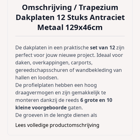
Omschrijving /
Trapezium
Dakplaten 12 Stuks Antraciet
Metaal 129x46cm
De dakplaten in een praktische
set van 12
zijn
perfect voor jouw nieuwe project. Ideaal voor
daken, overkappingen, carports,
gereedschapsschuren of wandbekleding van
hallen en loodsen.
De profielplaten hebben een hoog
draagvermogen en zijn gemakkelijk te
monteren dankzij de reeds
6 grote en 10
kleine voorgeboorde
gaten.
De groeven in de lengte dienen als
bescherming tegen water. Dankzij
Lees volledige productomschrijving
het
gegalvaniseerde metaal
zijn de
dakpanelen ook
roestbestendig
en bieden ze