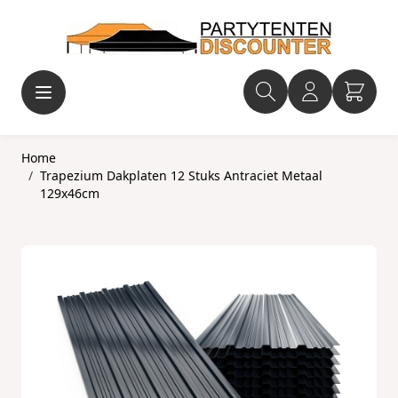
Ga naar de inhoud
Home
/
Trapezium Dakplaten 12 Stuks Antraciet Metaal
129x46cm