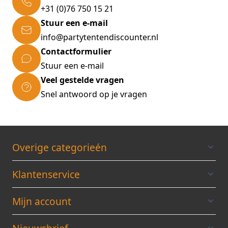
Dikte: 0,25 mm
+31 (0)76 750 15 21
6 grote & 10 kleine voorgeboorde gaten voor
Stuur een e-mail
een eenvoudige montage
info@partytentendiscounter.nl
Kleur bovenkant dakpaneel: Antraciet
Contactformulier
Kleur achterkant dakpaneel: Grijs
Stuur een e-mail
Veel gestelde vragen
Snel antwoord op je vragen
Overige categorieén
Klantenservice
Mijn account