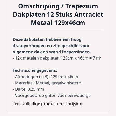
Omschrijving /
Trapezium
Dakplaten 12 Stuks Antraciet
Metaal 129x46cm
Deze dakplaten hebben een hoog
draagvermogen en zijn geschikt voor
algemene dak en wand toepassingen.
- 12x metalen dakplaten 129cm x 46cm = 7 m²
Technische gegevens:
- Afmetingen (LxB): 129cm x 46cm
- Materiaal: Metaal, gegalvaniseerd
- Dikte: 0.25 mm
- Voorgeboorde gaten voor eenvoudige
montage
Lees volledige productomschrijving
- Voorkant: Grijs
- Achterkant: Wit