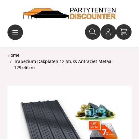
Ga naar de inhoud
Home
/
Trapezium Dakplaten 12 Stuks Antraciet Metaal
129x46cm