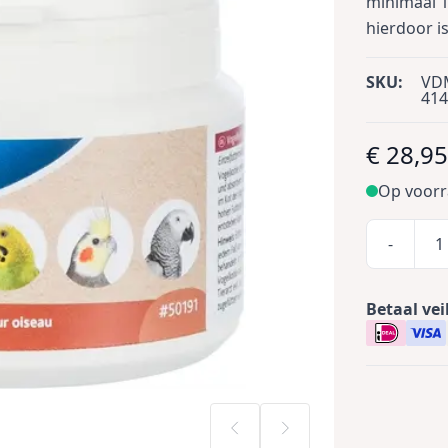
minimaal 1
hierdoor i
SKU:
VD
414
€ 28,9
Op voor
-
Betaal vei