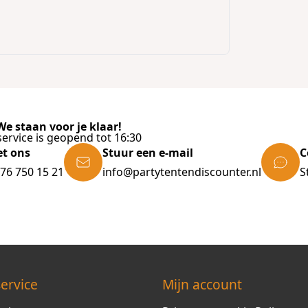
e staan voor je klaar!
ervice is geopend tot 16:30
et ons
Stuur een e-mail
C
)76 750 15 21
info@partytentendiscounter.nl
S
ervice
Mijn account