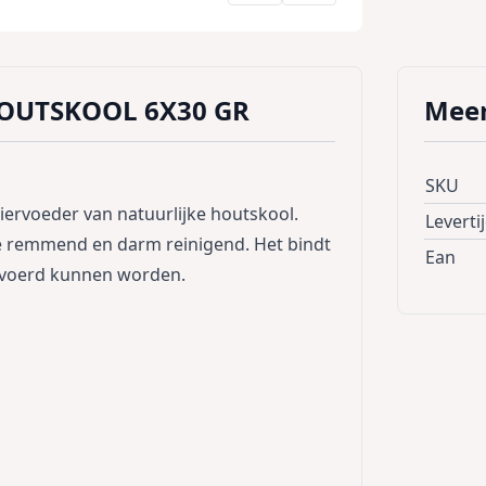
HOUTSKOOL 6X30 GR
Meer
SKU
iervoeder van natuurlijke houtskool.
Leverti
ree remmend en darm reinigend. Het bindt
Ean
gevoerd kunnen worden.