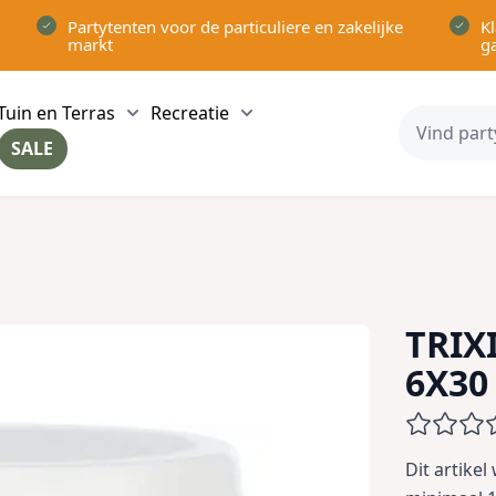
Partytenten voor de particuliere en zakelijke
Kl
markt
g
Tuin en Terras
Recreatie
ow submenu for Partytenten category
Show submenu for Tuin en Terras category
Show submenu for Recreatie 
SALE
ow submenu for Voor in Huis category
TRIX
6X30
Dit artikel