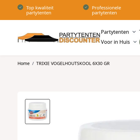
Ga naar de inhoud
Top kwaliteit
Professionele
partytenten
partytenten
Partytenten
Sh
Voor in Huis
Sh
Home
/
TRIXIE VOGELHOUTSKOOL 6X30 GR