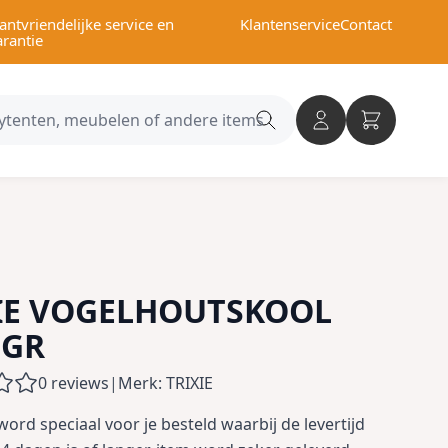
antvriendelijke service en
Klantenservice
Contact
arantie
Search
category
IE VOGELHOUTSKOOL
 GR
0 reviews
|
Merk: TRIXIE
 word speciaal voor je besteld waarbij de levertijd