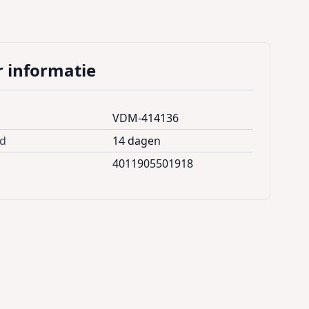
 informatie
VDM-414136
jd
14 dagen
4011905501918