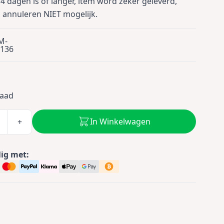
4 dagen is of langer, item word zeker geleverd,
s annuleren NIET mogelijk.
M-
136
5
raad
In Winkelwagen
+
lig met: