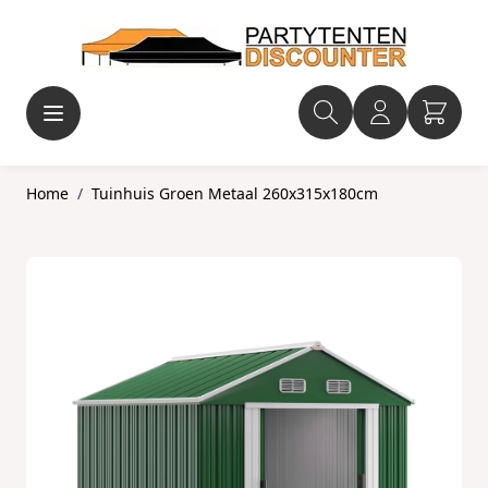
Ga naar de inhoud
Home
/
Tuinhuis Groen Metaal 260x315x180cm