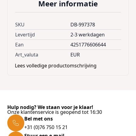
Meer informatie
optimale luchtcirculatie. De
regengoot
leidt
de
regenstroom
langs de zijkant van de kas
en naar beneden door een
waterafvoergat
.
SKU
DB-997378
Hierdoor kun je het regenwater direct
opvangen en gebruiken met geschikte
Levertijd
2-3 werkdagen
bakken.
Ean
4251776606644
Art_valuta
EUR
Productvoordelen:
met grote schuifdeur en 4 scharnierende
Lees volledige productomschrijving
dakramen (ventilatieramen)
aanvullende stijlen in de wand, zij- en
dakvlakken
Regengoot met waterafvoergat voor het
opvangen en benutten van regenwater
Hulp nodig? We staan voor je klaar!
Onze klantenservice is geopend tot 16:30
aanvullende bevestigingsclips
Bel met ons
achokbestendig
+31 (0)76 750 15 21
UV-bestendig
Stuur een e-mail