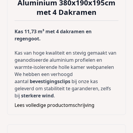
Aluminium 380x190x195cm
met 4 Dakramen
Kas 11,73 m³ met 4 dakramen en
regengoot.
Kas van hoge kwaliteit en stevig gemaakt van
geanodiseerde aluminium profielen en
warmte-isolerende holle kamer webpanelen
We hebben een verhoogd
aantal
bevestigingsclips
bij onze kas
geleverd om stabiliteit te garanderen, zelfs
bij
sterkere wind
.
Dankzij
extra schoren in de muur en het
Lees volledige productomschrijving
dak
, zijn
stabiliteit
en veiligheid
gegarandeerd, zelfs bij extreme
weersomstandigheden en
sneeuwbelasting
.
De kas heeft
4 ventilatieramen
voor