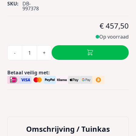
SKU:
DB-
997378
€ 457,50
Op voorraad
-
+
Betaal veilig met:
Omschrijving /
Tuinkas