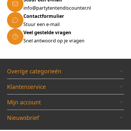
info@partytentendiscounter.nl
Technische gegevens:
Contactformulier
Temp. van -25° tot +60°C, slagvast
Stuur een e-mail
Afmetingen (LxBxH): 380 x 190 x 195 cm
Veel gestelde vragen
(gevel)
Snel antwoord op je vragen
Vloeroppervlak: 7,22 m²
Ruimtecapaciteit: 11,73 m³
Bladruimte: 7,2 m²
Materiaal: Aluminium profielen polycarbonaat
Overige categorieén
(PC) dubbelwandige platen, 4 mm
Klantenservice
Leveringsomvang:
1 x Kas, gedemonteerd
Mijn account
Extensieve montagehandleiding
Nieuwsbrief
Leveringsbon: