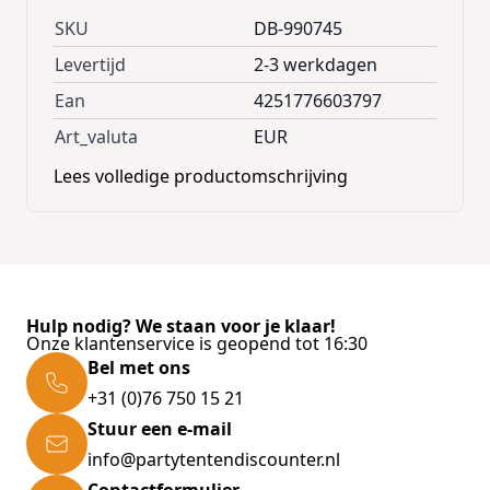
14.65 m³ inhoud
SKU
DB-990745
8 m² kameroppervlak
Levertijd
2-3 werkdagen
Hoek beschermers
Ean
4251776603797
4 Ventilatie gaten
Art_valuta
EUR
Frame kit voor vloer installatie
Lees volledige productomschrijving
Technische gegevens:
Metalen zadeldak
Vloeroppervlak LxD: 250 x 305 cm
Totale afmetingen met dak LxDxH: 257 x 312 x
Hulp nodig? We staan voor je klaar!
177.5 cm
Onze klantenservice is geopend tot 16:30
Dakrand hoogte: 157.5 cm
Bel met ons
Nok hoogte: 177.5 cm
+31 (0)76 750 15 21
Dak afmetingen: LxD: 257 cm x 312 cm
Stuur een e-mail
Kleur: antraciet
info@partytentendiscounter.nl
Gemakkelijke montage