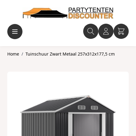
Ga naar de inhoud
Home
/
Tuinschuur Zwart Metaal 257x312x177,5 cm