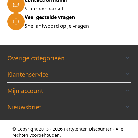
Contactformulier
Stuur een e-mail
Leveringsomvang:
Veel gestelde vragen
- 1x tuinschuur
Snel antwoord op je vragen
- Opbouw- en montagemateriaal
- 2 dubbele haken
- Verzending in 4 pakketten
Overige categorieén
Klantenservice
Mijn account
Nieuwsbrief
© Copyright 2013 - 2026 Partytenten Discounter - Alle
rechten voorbehouden.