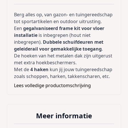
Berg alles op, van gazon- en tuingereedschap
tot sportartikelen en outdoor uitrusting.
Een
gegalvaniseerd frame kit voor vloer
installatie
is inbegrepen (hout niet
inbegrepen).
Dubbele schuifdeuren met
geleiderail voor gemakkelijke toegang
.
De hoeken van het metalen dak zijn uitgerust
met extra hoekbeschermers.
Met de
4 haken
kun jij jouw tuingereedschap
zoals schoppen, harken, takkenscharen, etc.
gemakkelijk ophangen met een
Lees volledige productomschrijving
draagvermogen tot 15 kg.
Product voordelen:
Volledig gegalvaniseerd
Meer informatie
Incl. geleiderail
Gegalvaniseerde stalen deuren