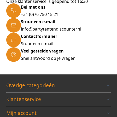
Onze klantenservice is geopend tot 16:30
Eerst het apparaat opladen met de usb
Bel met ons
stekker.
+31 (0)76 750 15 21
na opladen heb je diverse keuzes. dan vullen
Stuur een e-mail
met kraanwater.
info@partytentendiscounter.nl
Contactformulier
1- drukknop voorzijde lamp, aan-uit
Stuur een e-mail
2- drukknop voorzijde mist , aan-uit
Veel gestelde vragen
Snel antwoord op je vragen
de lamp zou inderdaad dienen te veranderen
in 7 verschillende kleuren.
Overige categorieén
Klantenservice
Mijn account