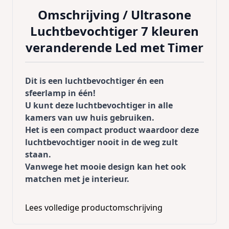
Omschrijving /
Ultrasone
Luchtbevochtiger 7 kleuren
veranderende Led met Timer
Dit is een luchtbevochtiger én een
sfeerlamp in één!
U kunt deze luchtbevochtiger in alle
kamers van uw huis gebruiken.
Het is een compact product waardoor deze
luchtbevochtiger nooit in de weg zult
staan.
Vanwege het mooie design kan het ook
matchen met je interieur.
Wat doet een luchtbevochtiger?
Lees volledige productomschrijving
Een luchtbevochtiger zorgt er dus voor dat
jouw lucht gereinigd wordt, en dat de lucht