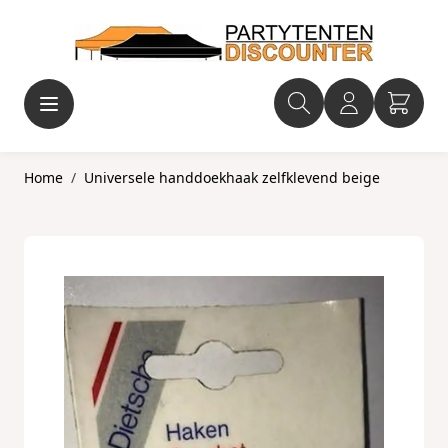
Ga naar de inhoud
Home
/
Universele handdoekhaak zelfklevend beige