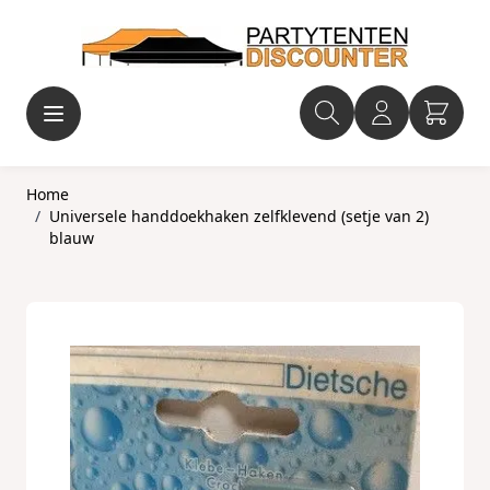
Ga naar de inhoud
Home
/
Universele handdoekhaken zelfklevend (setje van 2)
blauw