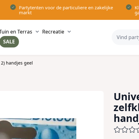
Partytenten voor de particuliere en zakelijke
Kl
markt
g
Tuin en Terras
Recreatie
ow submenu for Partytenten category
Show submenu for Tuin en Terras category
Show submenu for Recreatie 
SALE
ow submenu for Voor in Huis category
 2) handjes geel
Univ
zelfk
hand