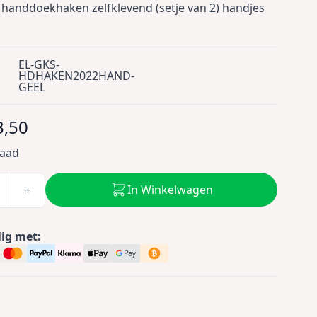
 handdoekhaken zelfklevend (setje van 2) handjes
EL-GKS-
HDHAKEN2022HAND-
GEEL
3,50
raad
In Winkelwagen
+
lig met: