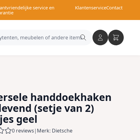
antvriendelijke service en
Klantenservice
Contact
arantie
Search
category
ersele handdoekhaken
levend (setje van 2)
jes geel
0 reviews
|
Merk: Dietsche