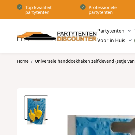
Ga naar de inhoud
Top kwaliteit
Professionele
partytenten
partytenten
Partytenten
Sh
Voor in Huis
Sh
Home
/
Universele handdoekhaken zelfklevend (setje van