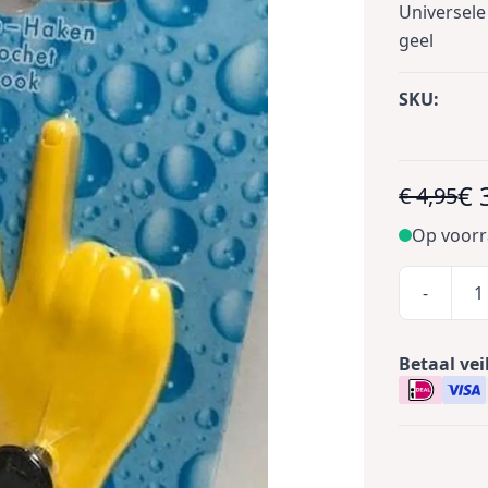
Universele
geel
SKU:
€ 
€ 4,95
Op voor
-
Betaal vei