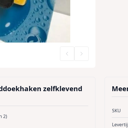
ddoekhaken zelfklevend
Meer
SKU
n 2)
Leverti