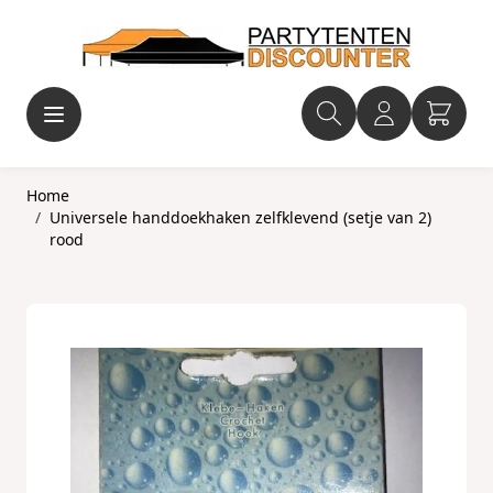
Ga naar de inhoud
Home
/
Universele handdoekhaken zelfklevend (setje van 2)
rood