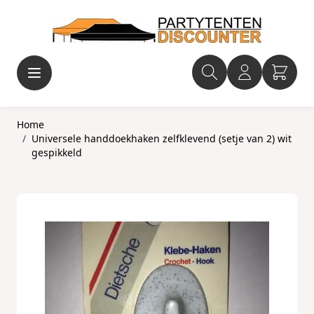
Ga naar de inhoud
Home
/
Universele handdoekhaken zelfklevend (setje van 2) wit
gespikkeld