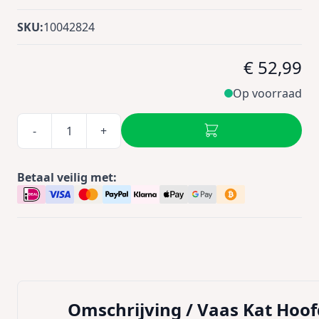
SKU:
10042824
€ 52,99
Op voorraad
-
+
Betaal veilig met:
Omschrijving /
Vaas Kat Hoof