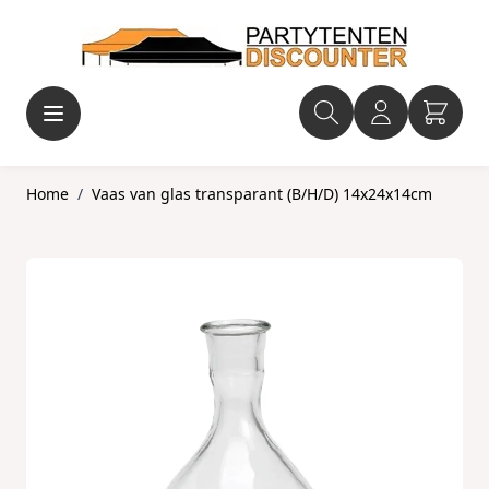
Ga naar de inhoud
Home
/
Vaas van glas transparant (B/H/D) 14x24x14cm