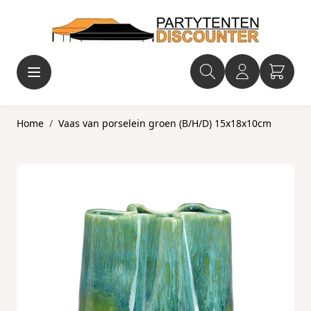
Ga naar de inhoud
Home
/
Vaas van porselein groen (B/H/D) 15x18x10cm