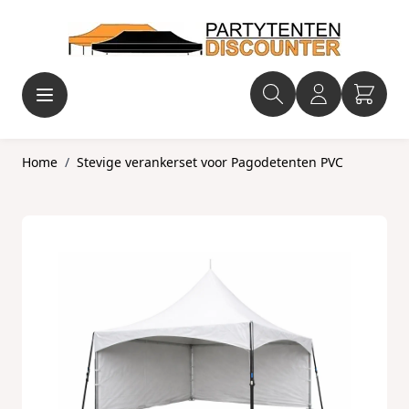
Ga naar de inhoud
Home
/
Stevige verankerset voor Pagodetenten PVC