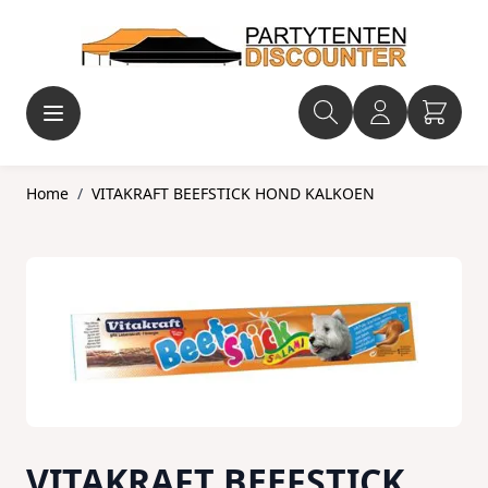
Ga naar de inhoud
Home
/
VITAKRAFT BEEFSTICK HOND KALKOEN
VITAKRAFT BEEFSTICK