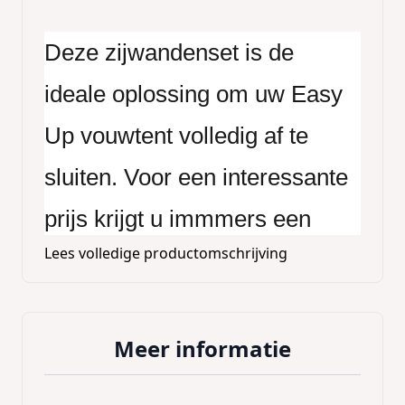
Deze zijwandenset is de
ideale oplossing om uw Easy
Up vouwtent volledig af te
sluiten. Voor een interessante
prijs krijgt u immmers een
Lees volledige productomschrijving
volledig en gevarieerd pakket
aan zijwanden mét daarbij een
handige draagtas. Zo kunt u
Meer informatie
uw zijwanden steeds veilig