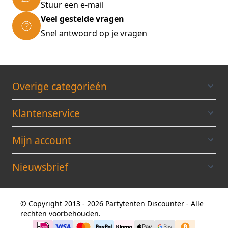
Stuur een e-mail
waterdicht, UV-bestendig en
Veel gestelde vragen
brandveilig.
Snel antwoord op je vragen
Overige categorieén
Klantenservice
Mijn account
Nieuwsbrief
© Copyright 2013 - 2026 Partytenten Discounter - Alle
rechten voorbehouden.