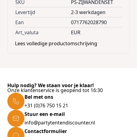
SKU
PS-ZIJWANDENSET
opbergen na gebruik.
Levertijd
2-3 werkdagen
Ean
0717762028790
Deze sets bevatten afh. van de
Art_valuta
EUR
maat :
Lees volledige productomschrijving
gesloten zijwand
gesloten zijwand met deur
zijwanden met raam
1 draagtas
Hulp nodig? We staan voor je klaar!
Alle zijwanden zijn
Onze klantenservice is geopend tot 16:30
Bel met ons
vervaardigd uit polyester 420D
+31 (0)76 750 15 21
van 320 g/m² met PVC coating
Stuur een e-mail
info@partytentendiscounter.nl
en zijn uiteraard 100%
Contactformulier