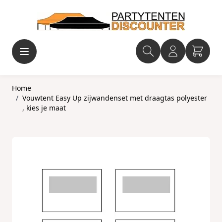
Ga naar de inhoud
Home
/
Vouwtent Easy Up zijwandenset met draagtas polyester
, kies je maat