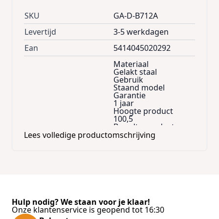
SKU
GA-D-B712A
Levertijd
3-5 werkdagen
Ean
5414045020292
Materiaal
Gelakt staal
Gebruik
Staand model
Garantie
1 jaar
Hoogte product
100,5
Breedte product
38,6
Lees volledige productomschrijving
Diepte product
29
Properties
Extra info
staal
Verkoopseenheid
1
Diepte product
105,5
Hulp nodig? We staan voor je klaar!
Hoogte verpakking
Onze klantenservice is geopend tot 16:30
40,5