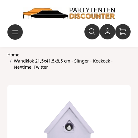
Ga naar de inhoud
Home
/
Wandklok 21,5x41,5x8,5 cm - Slinger - Koekoek -
NeXtime 'Twitter'