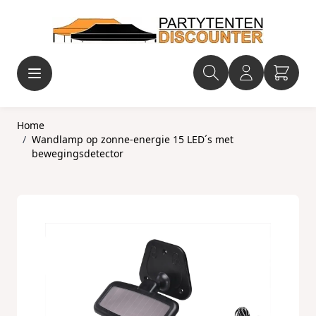
Ga naar de inhoud
Home
/
Wandlamp op zonne-energie 15 LED´s met
bewegingsdetector