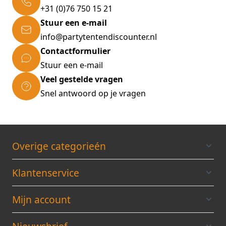
+31 (0)76 750 15 21
Productvoordelen:
Stuur een e-mail
15 ultraheldere LED´s
info@partytentendiscounter.nl
Oplaadbare, geïntegreerde accu
Contactformulier
Verstelbare verlichting
Stuur een e-mail
Geen externe stroombron nodig
Veel gestelde vragen
Incl. apart zonnepaneel
Snel antwoord op je vragen
Incl. 5m verbindingskabel tussen paneel en
lamp
Flexibele, eenvoudige en gemakkelijke
installatie
Overige categorieén
Technische gegevens:
Klantenservice
Materiaal: ABS / PMMA
LED`s: 15 (aantal), 10 Lux
Mijn account
Zonne-energiepaneel: 6V, 40mAh
Oplaadbare batterij: 3,7V, 500mAh