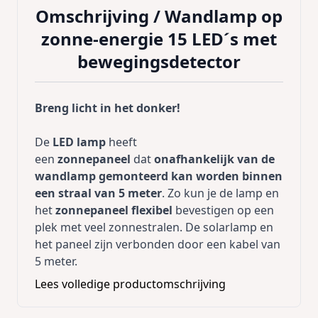
Omschrijving /
Wandlamp op
zonne-energie 15 LED´s met
bewegingsdetector
Breng licht in het donker!
De
LED lamp
heeft
een
zonnepaneel
dat
onafhankelijk van de
wandlamp gemonteerd kan worden binnen
een straal van 5 meter
. Zo kun je de lamp en
het
zonnepaneel flexibel
bevestigen op een
plek met veel zonnestralen. De solarlamp en
het paneel zijn verbonden door een kabel van
5 meter.
Lees volledige productomschrijving
De tuinlamp
schakelt overdag automatisch
uit en `s avonds weer automatisch aan
. Zo