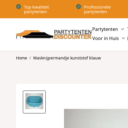
Ga naar de inhoud
Top kwaliteit
Professionele
partytenten
partytenten
Partytenten
Sh
Voor in Huis
Sh
Home
/
Wasknijpermandje kunststof blauw