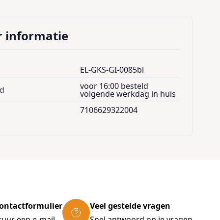
 informatie
EL-GKS-GI-0085bl
voor 16:00 besteld
jd
volgende werkdag in huis
7106629322004
ontactformulier
Veel gestelde vragen
tuur een e-mail
Snel antwoord op je vragen