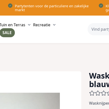
Partytenten voor de particuliere en zakelijke
Kl
markt
g
Tuin en Terras
Recreatie
ow submenu for Partytenten category
Show submenu for Tuin en Terras category
Show submenu for Recreatie 
SALE
ow submenu for Voor in Huis category
Wask
blau
Wasknijpe