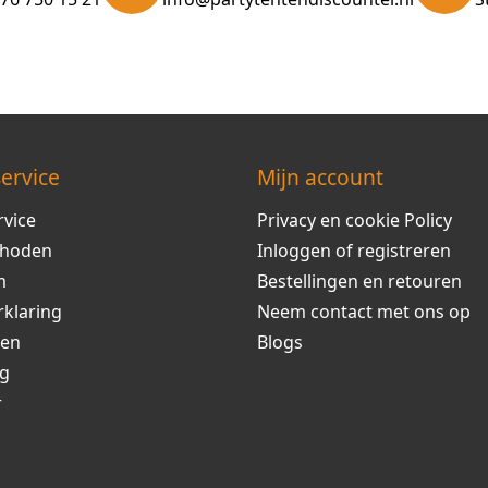
ervice
Mijn account
rvice
Privacy en cookie Policy
thoden
Inloggen of registreren
m
Bestellingen en retouren
rklaring
Neem contact met ons op
ren
Blogs
ng
r