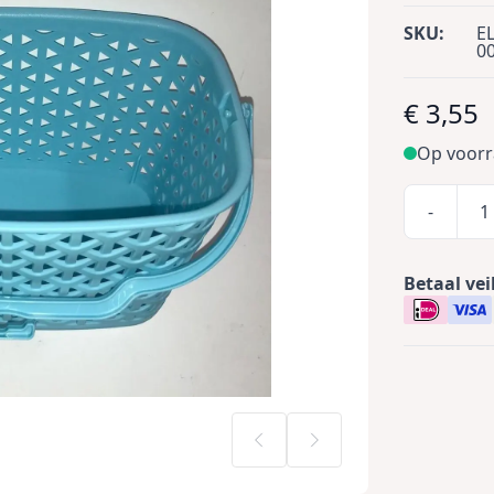
SKU:
EL
0
€ 3,55
Op voor
-
Betaal vei