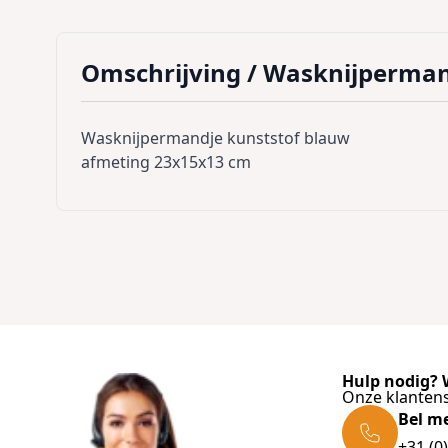
Omschrijving /
Wasknijperman
Wasknijpermandje kunststof blauw
afmeting
23x15x13 cm
Hulp nodig? W
Onze klantens
Bel m
+31 (0