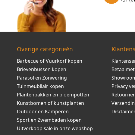
Overige categorieén
Klantens
Barbecue of Vuurkorf kopen
Klantense
Brievenbussen kopen
Betaalme
Parasol en Zonwering
Showroo
Tuinmeubilair kopen
Privacy ve
Plantenbakken en bloempotten
Retourne
Kunstbomen of kunstplanten
Verzendi
Outdoor en Kamperen
Disclaime
Sport en Zwembaden kopen
Uitverkoop sale in onze webshop