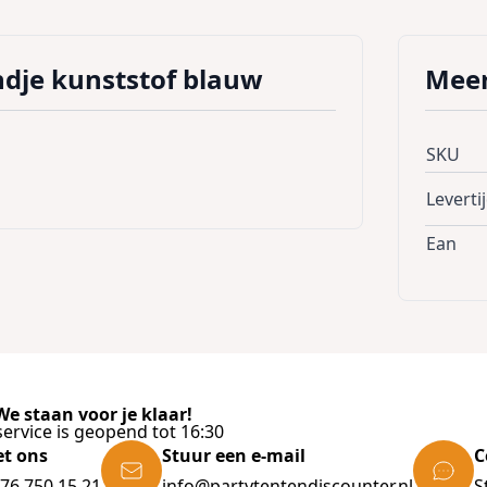
dje kunststof blauw
Meer
SKU
Leverti
Ean
e staan voor je klaar!
ervice is geopend tot 16:30
et ons
Stuur een e-mail
C
)76 750 15 21
info@partytentendiscounter.nl
S