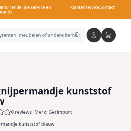
antvriendelijke service en
Klantenservice
Contact
arantie
Search
category
nijpermandje kunststof
w
0 reviews
|
Merk: Gerimport
rmandje kunststof blauw