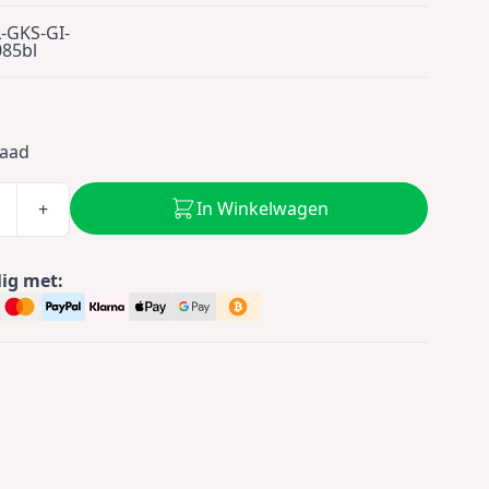
-GKS-GI-
085bl
raad
In Winkelwagen
+
lig met: