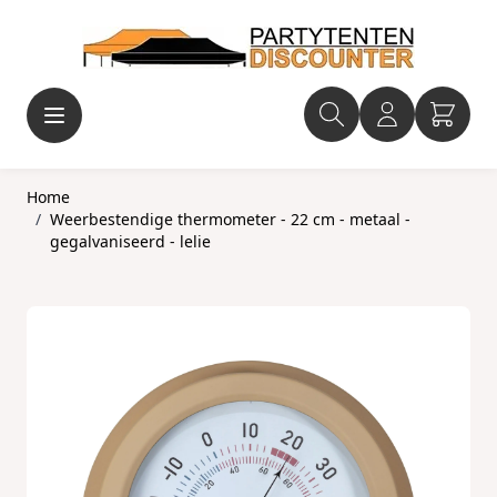
Ga naar de inhoud
Home
/
Weerbestendige thermometer - 22 cm - metaal -
gegalvaniseerd - lelie