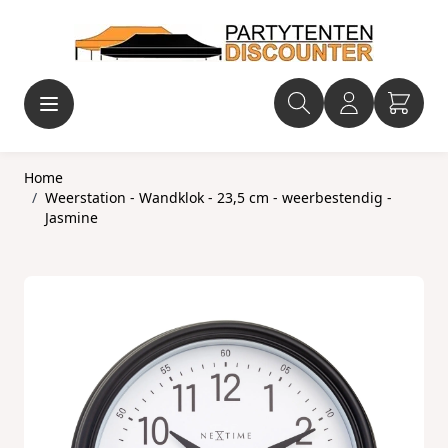
Ga naar de inhoud
Home
/
Weerstation - Wandklok - 23,5 cm - weerbestendig -
Jasmine