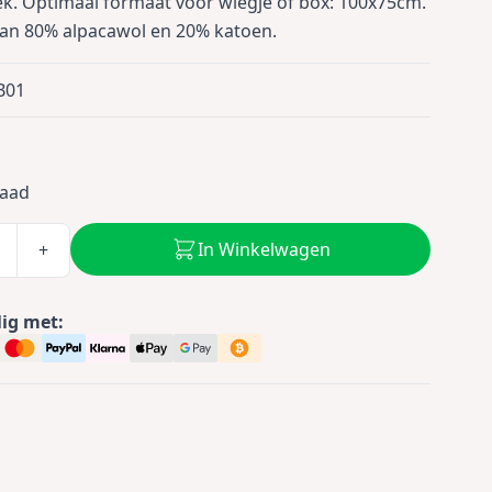
. Optimaal formaat voor wiegje of box: 100x75cm.
an 80% alpacawol en 20% katoen.
B01
5
raad
In Winkelwagen
+
lig met: