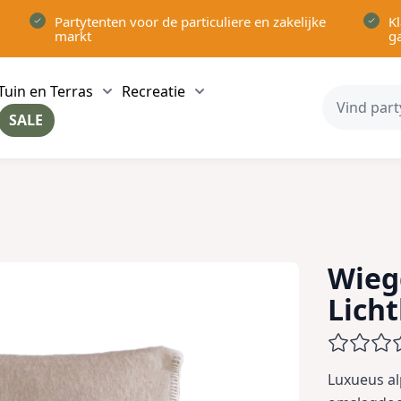
Partytenten voor de particuliere en zakelijke
Kl
markt
g
Tuin en Terras
Recreatie
ow submenu for Partytenten category
Show submenu for Tuin en Terras category
Show submenu for Recreatie 
SALE
ow submenu for Voor in Huis category
Wieg
Lich
Luxueus al