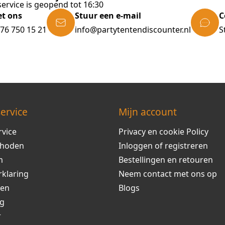
ervice is geopend tot 16:30
et ons
Stuur een e-mail
C
)76 750 15 21
info@partytentendiscounter.nl
S
ervice
Mijn account
rvice
Privacy en cookie Policy
thoden
Inloggen of registreren
m
Bestellingen en retouren
rklaring
Neem contact met ons op
ren
Blogs
ng
r