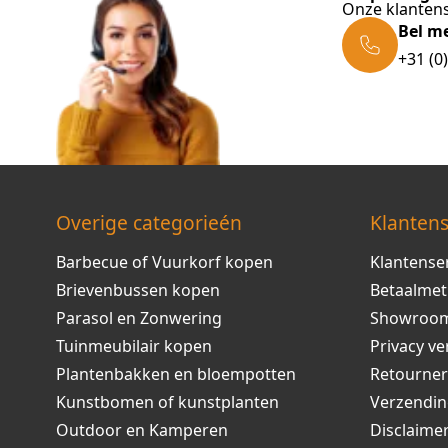
Onze klantens
Bel m
+31 (0
Overige categorieén
Klantens
Barbecue of Vuurkorf kopen
Klantense
Brievenbussen kopen
Betaalme
Parasol en Zonwering
Showroo
Tuinmeubilair kopen
Privacy ve
Plantenbakken en bloempotten
Retourne
Kunstbomen of kunstplanten
Verzendi
Outdoor en Kamperen
Disclaime