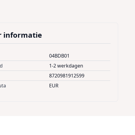
 informatie
04BDB01
jd
1-2 werkdagen
8720981912599
uta
EUR