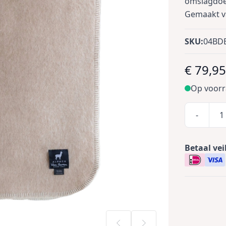
omslagdoek
Gemaakt v
SKU:
04BD
€ 79,9
Op voor
-
Betaal vei