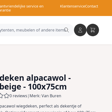
antvriendelijke service en
Klantenservice
Contact
arantie
Search
category
deken alpacawol -
tbeige - 100x75cm
0 reviews
|
Merk: Van Buren
pacawol wiegdeken, perfect als dekentje of