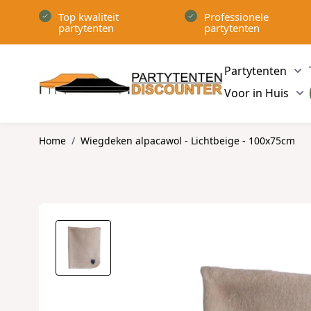
Ga naar de inhoud
Top kwaliteit
Professionele
partytenten
partytenten
Partytenten
Sh
Voor in Huis
Sh
Home
/
Wiegdeken alpacawol - Lichtbeige - 100x75cm