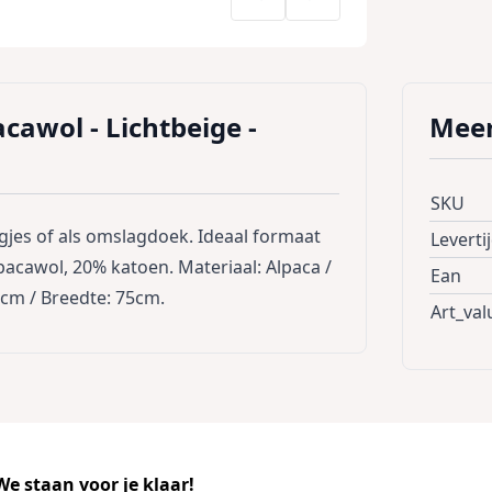
awol - Lichtbeige -
Meer
SKU
gjes of als omslagdoek. Ideaal formaat
Leverti
acawol, 20% katoen. Materiaal: Alpaca /
Ean
cm / Breedte: 75cm.
Art_val
e staan voor je klaar!