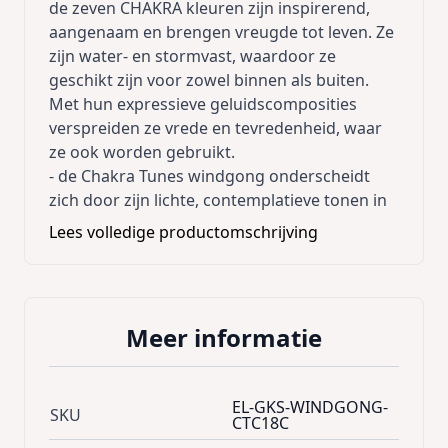
de zeven CHAKRA kleuren zijn inspirerend,
aangenaam en brengen vreugde tot leven. Ze
zijn water- en stormvast, waardoor ze
geschikt zijn voor zowel binnen als buiten.
Met hun expressieve geluidscomposities
verspreiden ze vrede en tevredenheid, waar
ze ook worden gebruikt.
- de Chakra Tunes windgong onderscheidt
zich door zijn lichte, contemplatieve tonen in
harmonie met de natuur, die onzichtbaar
Lees volledige productomschrijving
worden gespeeld door de aanraking van de
wind
- Hoogwaardige afwerking
- kan zowel binnen als buiten gebruikt
Meer informatie
worden
- met de gebogen S-aluminium haak kan hij
ook gemakkelijk aan de dakoverstek of in
EL-GKS-WINDGONG-
SKU
bomen worden gehangen
CTC18C