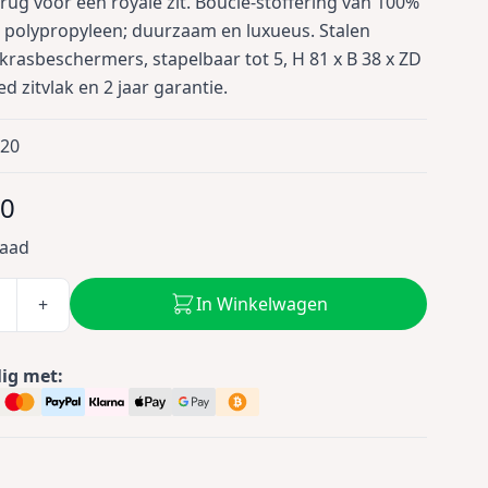
ug voor een royale zit. Bouclé-stoffering van 100%
 polypropyleen; duurzaam en luxueus. Stalen
 krasbeschermers, stapelbaar tot 5, H 81 x B 38 x ZD
d zitvlak en 2 jaar garantie.
020
00
raad
In Winkelwagen
+
lig met: