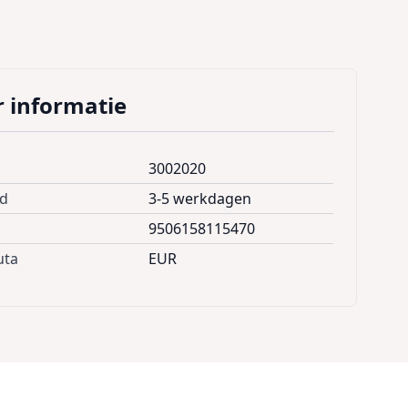
 informatie
3002020
jd
3-5 werkdagen
9506158115470
uta
EUR