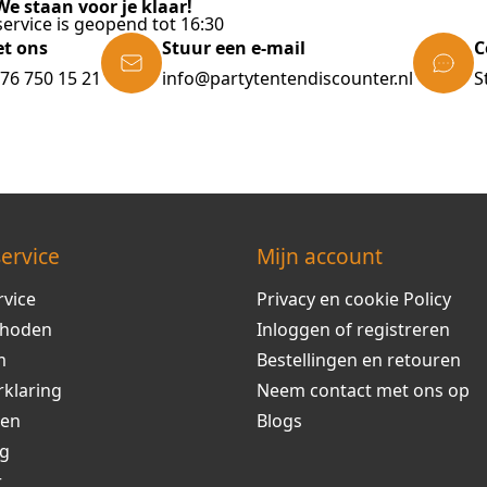
e staan voor je klaar!
ervice is geopend tot 16:30
et ons
Stuur een e-mail
C
)76 750 15 21
info@partytentendiscounter.nl
S
ervice
Mijn account
rvice
Privacy en cookie Policy
thoden
Inloggen of registreren
m
Bestellingen en retouren
rklaring
Neem contact met ons op
ren
Blogs
ng
r