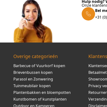
Hulp nodig? W
Onze klantens
Bel m
+31 (0
Overige categorieén
Klantens
Barbecue of Vuurkorf kopen
Klantense
Brievenbussen kopen
Betaalme
Parasol en Zonwering
Showroo
Tuinmeubilair kopen
Privacy ve
Plantenbakken en bloempotten
Retourne
Kunstbomen of kunstplanten
Verzendi
Outdoor en Kamperen
Disclaime