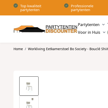
Ga naar de inhoud
Top kwaliteit
Professionele
partytenten
partytenten
Partytenten
Sh
Voor in Huis
Sh
Home
/
Workliving Eetkamerstoel Bo Society - Bouclé Shii