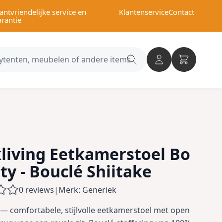
antvriendelijke service en
Klantenservice
Contact
arantie
Search
category
living Eetkamerstoel Bo
ty - Bouclé Shiitake
0 reviews
|
Merk: Generiek
 — comfortabele, stijlvolle eetkamerstoel met open