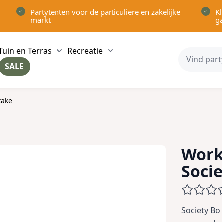
Partytenten voor de particuliere en zakelijke
Kl
markt
g
Tuin en Terras
Recreatie
ow submenu for Partytenten category
Show submenu for Tuin en Terras category
Show submenu for Recreatie 
SALE
ow submenu for Voor in Huis category
take
Work
Socie
Society Bo