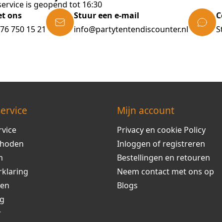
ervice is geopend tot 16:30
et ons
Stuur een e-mail
C
)76 750 15 21
info@partytentendiscounter.nl
S
ervice
Mijn account
rvice
Privacy en cookie Policy
thoden
Inloggen of registreren
m
Bestellingen en retouren
rklaring
Neem contact met ons op
ren
Blogs
ng
r