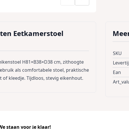
ten Eetkamerstoel
Meer
SKU
eikenstoel H81×B38×D38 cm, zithoogte
Leverti
ruik als comfortabele stoel, praktische
Ean
t of kleedje. Tijdloos, stevig eikenhout.
Art_val
e staan voor je klaar!