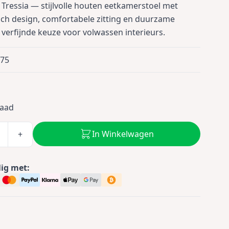
 Tressia — stijlvolle houten eetkamerstoel met
h design, comfortabele zitting en duurzame
 verfijnde keuze voor volwassen interieurs.
275
0
raad
In Winkelwagen
+
lig met: