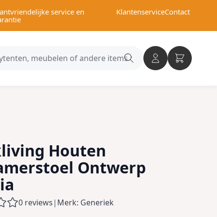
antvriendelijke service en
Klantenservice
Contact
arantie
Search
category
living Houten
amerstoel Ontwerp
ia
0 reviews
|
Merk: Generiek