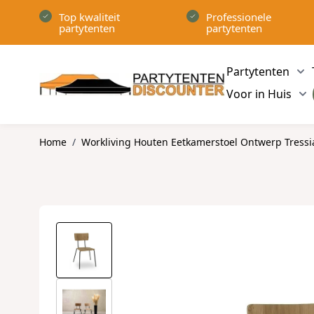
Ga naar de inhoud
Top kwaliteit
Professionele
partytenten
partytenten
Partytenten
Sh
Voor in Huis
Sh
Home
/
Workliving Houten Eetkamerstoel Ontwerp Tressi