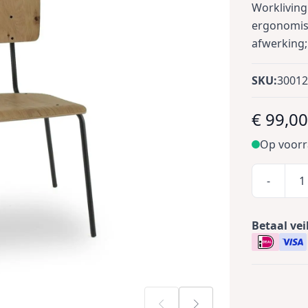
Workliving
ergonomisc
afwerking;
SKU:
3001
€ 99,0
Op voor
-
Betaal vei