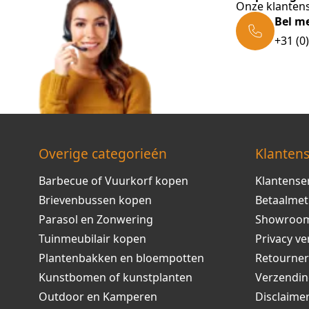
Onze klantens
Bel m
+31 (0
Overige categorieén
Klantens
Barbecue of Vuurkorf kopen
Klantense
Brievenbussen kopen
Betaalme
Parasol en Zonwering
Showroo
Tuinmeubilair kopen
Privacy ve
Plantenbakken en bloempotten
Retourne
Kunstbomen of kunstplanten
Verzendi
Outdoor en Kamperen
Disclaime