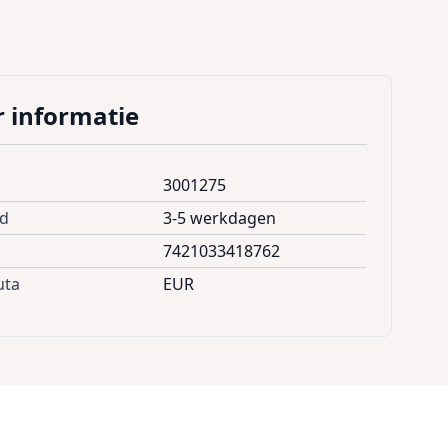
 informatie
3001275
jd
3-5 werkdagen
7421033418762
uta
EUR