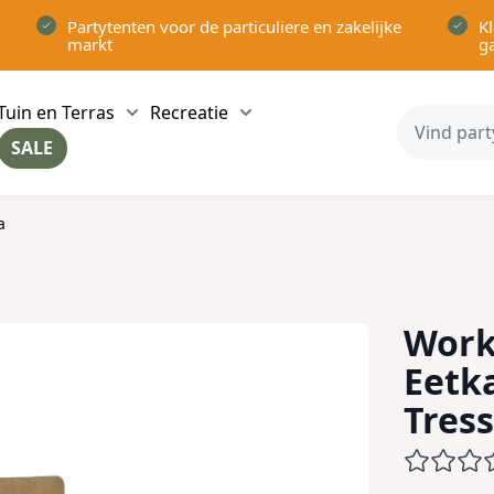
Partytenten voor de particuliere en zakelijke
Kl
markt
g
Tuin en Terras
Recreatie
ow submenu for Partytenten category
Show submenu for Tuin en Terras category
Show submenu for Recreatie 
SALE
ow submenu for Voor in Huis category
a
Work
Eetk
Tress