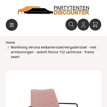
Ga naar de inhoud
Home
/
Workliving Verona eetkamerstoel/vergaderstoel - met
armleuningen - wolvilt Fenice 152 zachtroze - frame
zwart