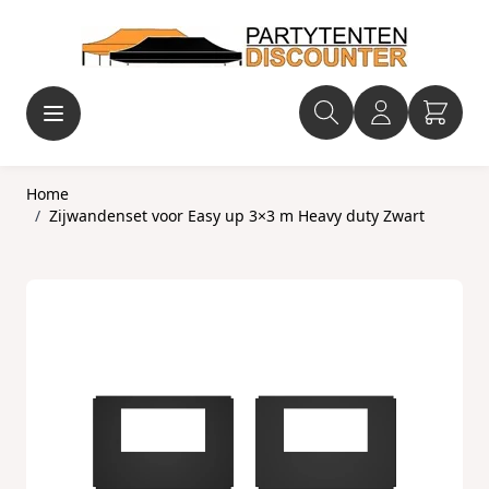
Ga naar de inhoud
Home
/
Zijwandenset voor Easy up 3×3 m Heavy duty Zwart