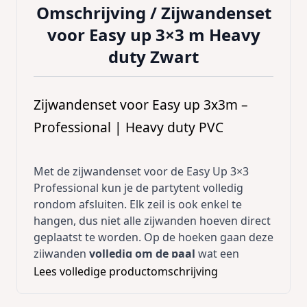
Omschrijving /
Zijwandenset
voor Easy up 3×3 m Heavy
duty Zwart
Zijwandenset voor Easy up 3x3m –
Professional | Heavy duty PVC
Met de zijwandenset voor de Easy Up 3×3
Professional kun je de partytent volledig
rondom afsluiten. Elk zeil is ook enkel te
hangen, dus niet alle zijwanden hoeven direct
geplaatst te worden. Op de hoeken gaan deze
zijwanden
volledig om de paal
wat een
enorme verbetering is in stevige bevestiging
Lees volledige productomschrijving
van de zeilen, levensduur en uitstraling. Bij
veel aanbieders zitten er ‘slechts’ enkele