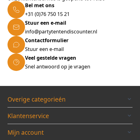
Bel met ons
Groot raam met veel lichtinval
+31 (0)76 750 15 21
Sterke heldere raamfolie
Stuur een e-mail
Gecentreerd in het midden
info@partytentendiscounter.nl
Raam: 204cm x 106cm
Contactformulier
Hoogte raam vanaf de grond: 74
Stuur een e-mail
Ruimte naast het raam: 48cm
Veel gestelde vragen
Snel antwoord op je vragen
Zijwanden met deur
Brede oproldeur met sterke ritsen
Overige categorieén
Robuuste zwarte ritsen
Gecentreerd in het zeil
Klantenservice
Oprolbaar en bovenaan vast te zetten
Breedte deur: 145cm
Mijn account
Ruimte naast deur: 77cm