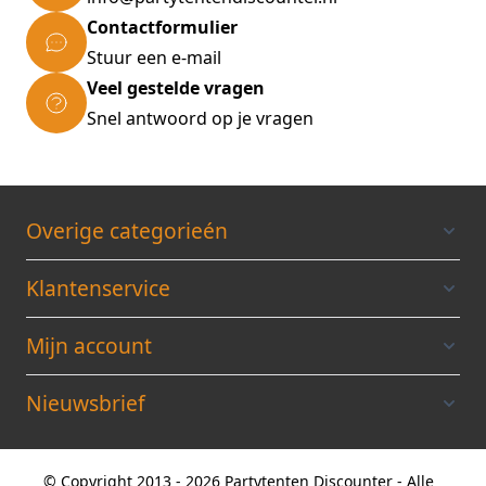
Sterke heldere raamfolie
Contactformulier
Gecentreerd in het midden
Stuur een e-mail
Raam: 303cm x 106cm
Veel gestelde vragen
Hoogte raam vanaf de grond: 74cm
Snel antwoord op je vragen
Ruimte naast het raam: 75cm
Zijwanden met deur
Overige categorieén
Brede oproldeur met sterke ritsen
Robuuste zwarte ritsen
Klantenservice
In het 3m zeil
Gecentreerd in het zeil
Mijn account
Oprolbaar en bovenaan vast te zetten
Nieuwsbrief
Breedte deur: 150cm
Ruimte naast deur: 75cm
© Copyright 2013 - 2026 Partytenten Discounter - Alle