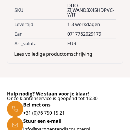
DUO-
SKU
ZIJWAND3X45HDPVC-
Opbouw van de zijwandenset
WIT
Levertijd
1-3 werkdagen
De zijwandenset bestaat uit totaal 4 zeilen. De
2 zijkanten van 4,5 meter hebben een groot
Ean
0717762029179
raam en de 2 van 3 meter hebben een deur.
Art_valuta
EUR
De zeilen zijn gemaakt van
100%
brandwerend PVC.
De naden zijn volledig
Lees volledige productomschrijving
thermisch gelast
. Aan zowel de bovenzijde
als zijkanten beschikken alle zeilen over maar
liefst 5cm breed degelijk klittenband
waarmee ze zeer solide kunnen worden
vastgezet aan het dakzeil.
Hulp nodig? We staan voor je klaar!
Onze klantenservice is geopend tot 16:30
Bel met ons
Zijwanden met raam
+31 (0)76 750 15 21
Groot raam met veel lichtinval
Stuur een e-mail
In het 4,5m zeil
info@partytentendiscounter.nl