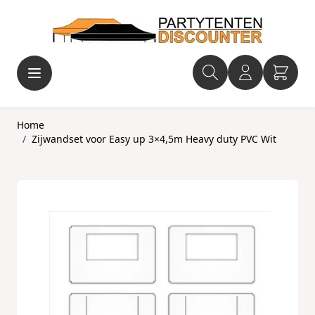
Ga naar de inhoud
Home
/
Zijwandset voor Easy up 3×4,5m Heavy duty PVC Wit