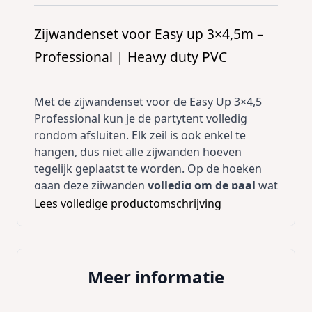
Zijwandenset voor Easy up 3×4,5m –
Professional | Heavy duty PVC
Met de zijwandenset voor de Easy Up 3×4,5
Professional kun je de partytent volledig
rondom afsluiten. Elk zeil is ook enkel te
hangen, dus niet alle zijwanden hoeven
tegelijk geplaatst te worden. Op de hoeken
gaan deze zijwanden
volledig om de paal
wat
een enorme verbetering is in stevige
Lees volledige productomschrijving
bevestiging van de zeilen, levensduur,
winddichtheid en uitstraling. Bij veel
aanbieders zitten er ‘slechts’ enkele stukjes
klittenband op de uiteinden van de zeilen om
Meer informatie
ze mee aan de staanders te bevestigen.