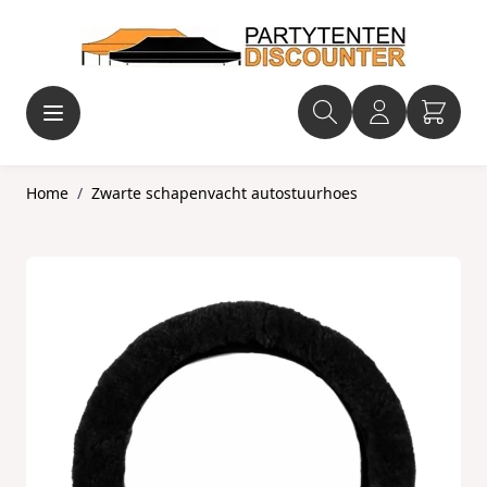
Ga naar de inhoud
Home
/
Zwarte schapenvacht autostuurhoes