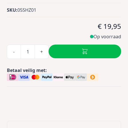
SKU:
05SHZ01
€ 19,95
Op voorraad
-
+
Betaal veilig met: