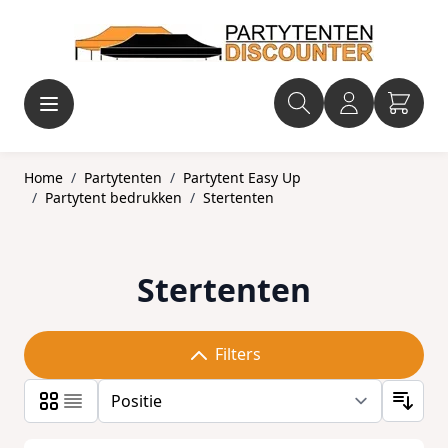
Ga naar de inhoud
Home
/
Partytenten
/
Partytent Easy Up
/
Partytent bedrukken
/
Stertenten
Stertenten
Filters