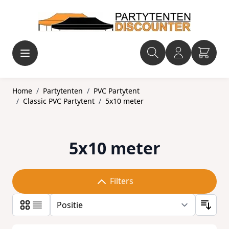
Ga naar de inhoud
Home
/
Partytenten
/
PVC Partytent
/
Classic PVC Partytent
/
5x10 meter
5x10 meter
Filters