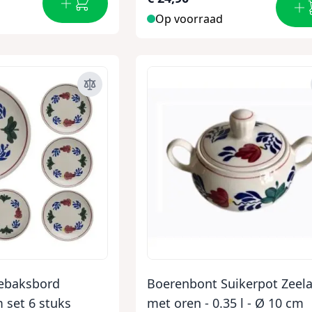
Op voorraad
ebaksbord
Boerenbont Suikerpot Zeel
 set 6 stuks
met oren - 0.35 l - Ø 10 cm