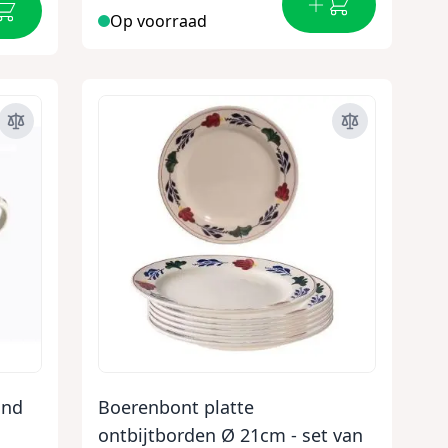
Op voorraad
and
Boerenbont platte
ontbijtborden Ø 21cm - set van