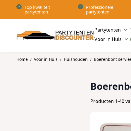
Ga naar de inhoud
Top kwaliteit
Professionele
partytenten
partytenten
Partytenten
Sh
Voor in Huis
Sh
Home
/
Voor in Huis
/
Huishouden
/
Boerenbont servie
Boerenbo
Producten
1
-
40
v