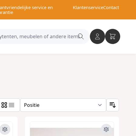
antvriendelijke service en
Klantenservice
Contact
arantie
Search
category