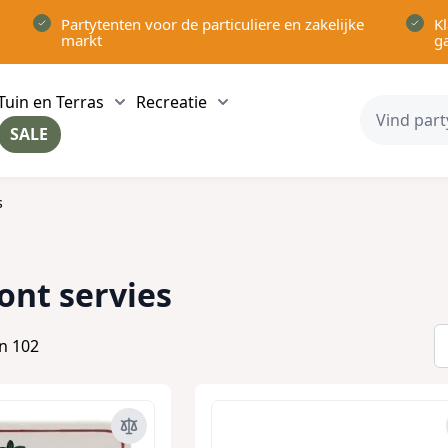
Partytenten voor de particuliere en zakelijke
Kl
markt
g
Tuin en Terras
Recreatie
ow submenu for Partytenten category
Show submenu for Tuin en Terras category
Show submenu for Recreatie 
SALE
ow submenu for Voor in Huis category
s
nt servies
an
102