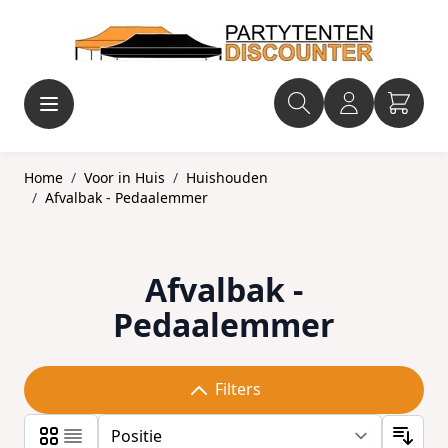
Ga naar de inhoud
Home
/
Voor in Huis
/
Huishouden
/
Afvalbak - Pedaalemmer
Afvalbak -
Pedaalemmer
Filters