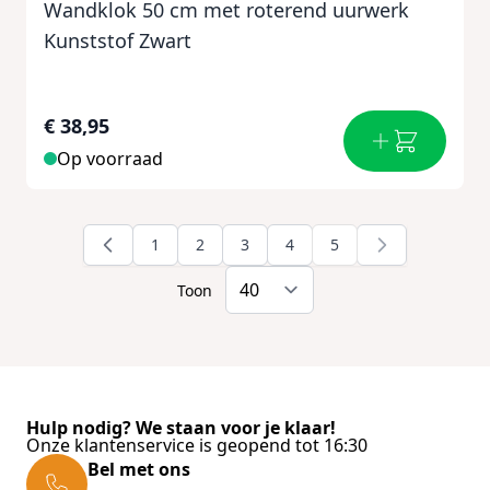
Wandklok 50 cm met roterend uurwerk
Kunststof Zwart
€ 38,95
Op voorraad
1
2
3
4
5
Pagina
Pagina
Pagina
Pagina
U lees momenteel pa
Toon
Hulp nodig? We staan voor je klaar!
Onze klantenservice is geopend tot 16:30
Bel met ons