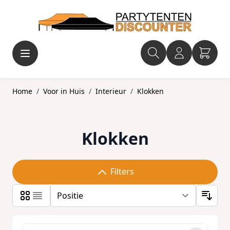
Ga naar de inhoud
Home
/
Voor in Huis
/
Interieur
/
Klokken
Klokken
Filters