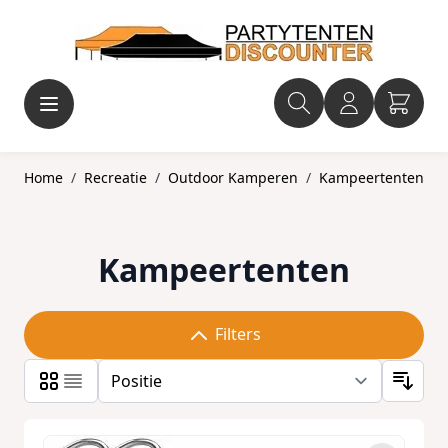
Ga naar de inhoud
Home
/
Recreatie
/
Outdoor Kamperen
/
Kampeertenten
Kampeertenten
Filters